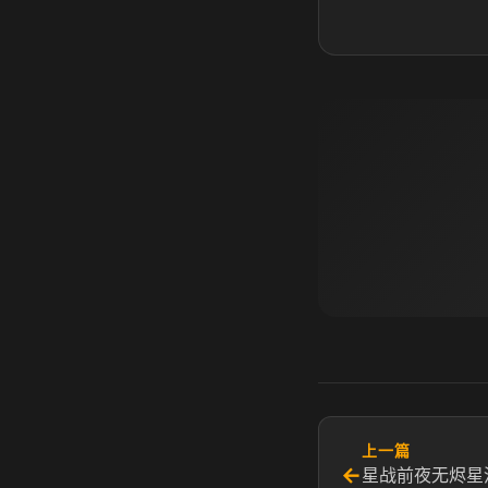
上一篇
←
星战前夜无烬星