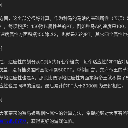
]
方面，这个部分很好计算。作为种马的马娘的基础属性（五项）
），每项积攒：150除以属性差的PT，例如种马A的速度是100
则速度属性方面积攒150除以2，也就是75的PT。其它四个属性
]
性，适应性的划分从G到A共有七个档次，每个适应性的PT值对
档次差，没有档次差时直接积累500PT。举例而言，东海帝王的
草地适应性也是A，那么比赛场地适应性方面东海帝王就积攒了50
应性也是同样的道理。最后累计的PT大于2000则为最好相性。
]
大家带来的赛马娘新相性属性的计算方法，希望能够对大家有所
赛马娘加速器
，获得更好的游戏体验。