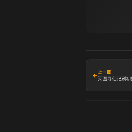
上一篇
←
河图寻仙记刷初