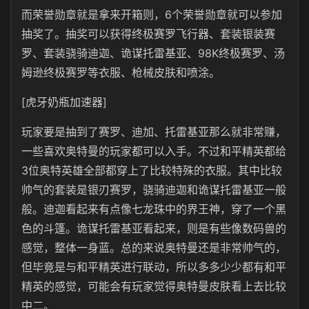
而荣誉勋章就是拿来开箱则，6个荣誉勋章就可以参加
抽奖了。抽奖可以获得终极赛罗飞行器、套装银装赛
罗、套装骁骑迪迦、诡谋托雷基亚、98K终极赛罗、汤
姆逊终极赛罗等衣服、枪械皮肤和喷涂。
[虎牙奶瓶加速器]
玩家要是抽到了赛罗、迪加、托雷基亚那么就非常赚，
一些喜欢奥特曼的玩家都可以入手。不过和平精英都给
3位奥特英雄全部都穿上了比较特殊的衣服。其中比较
帅气的套装是银刃赛罗，骁骑迪迦和诡谋托雷基亚一般
般。迪迦看起来有点像七龙珠中的界王神，穿了一个黑
色的斗篷。诡谋托雷基亚看起来，则是有些像数码兽的
感觉，整体一身蓝。总的来说奥特曼还是非常帅气的，
但毕竟是与和平精英进行联动，所以多多少少都有和平
精英的感觉，可能会有玩家觉得奥特曼皮肤看上去比较
中二。