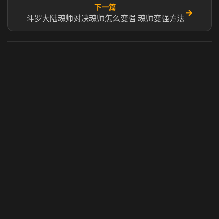
下一篇
→
斗罗大陆魂师对决魂师怎么变强 魂师变强方法
虎牙奶瓶加速器
玩 Steam 用奶瓶 - 关键时刻奶你一口