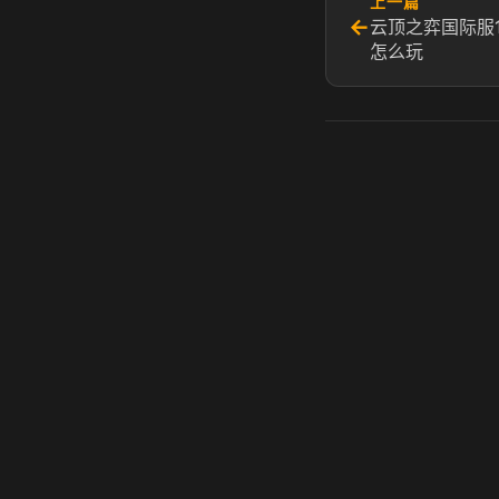
上一篇
←
云顶之弈国际服11.
怎么玩
虎牙奶瓶加速器