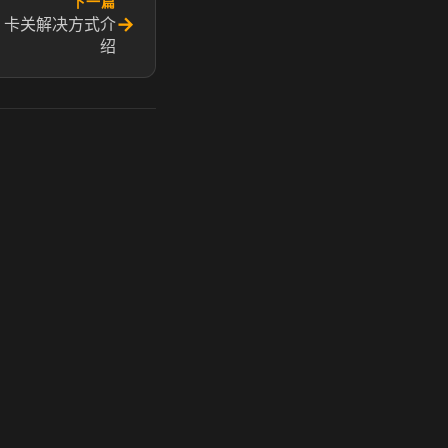
下一篇
→
 卡关解决方式介
绍
玩 Steam 用奶瓶 - 关键时刻奶你一口
奶瓶加速器|广州虎牙信息科技有限公司. 保留所有权利.