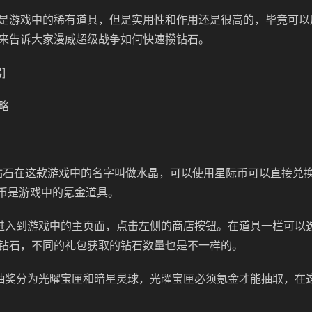
是游戏中的稀有道具，但是实用性和作用还是很高的，毕竟可以
来告诉大家漫威超级战争如何快速攒钻石。
]
略
：
钻石在这款游戏中的名字叫做水晶，可以使用星际币可以直接兑
际币是游戏中的氪金道具。
进入到游戏中的主页面，点击左侧的商店按钮。在道具一栏可以
钻石，不同的礼包获取的钻石数量也是不一样的。
抽奖分为光曜宝匣和暗星灵球，光曜宝匣必须氪金才能抽取，在