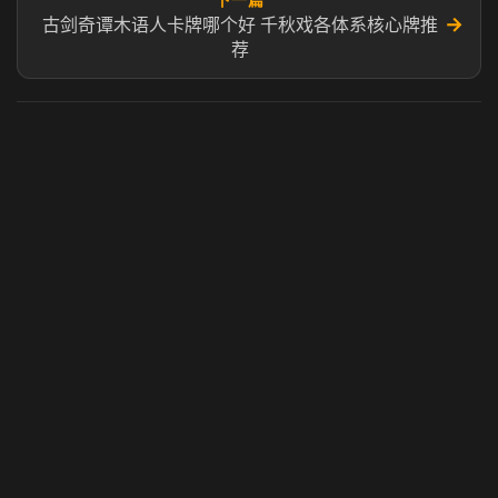
→
古剑奇谭木语人卡牌哪个好 千秋戏各体系核心牌推
荐
虎牙奶瓶加速器
玩 Steam 用奶瓶 - 关键时刻奶你一口