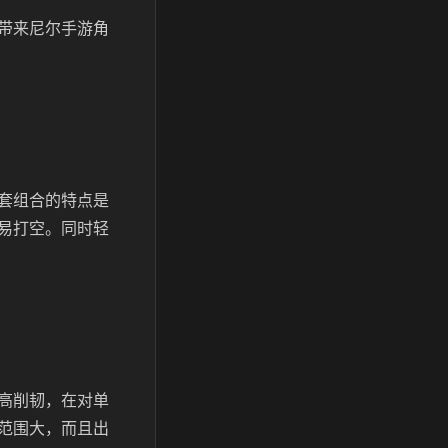
带来尼尔手游角
套组合的特点是
易打空。同时轻
高削韧，在对单
范围大，而且出