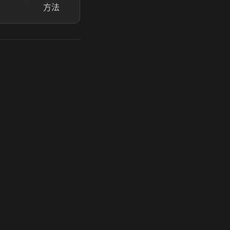
方法
玩 Steam 用奶瓶 - 关键时刻奶你一口
奶瓶加速器|广州虎牙信息科技有限公司. 保留所有权利.