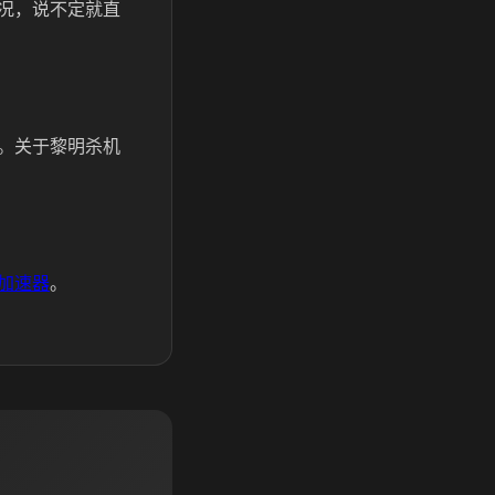
况，说不定就直
。关于黎明杀机
加速器
。