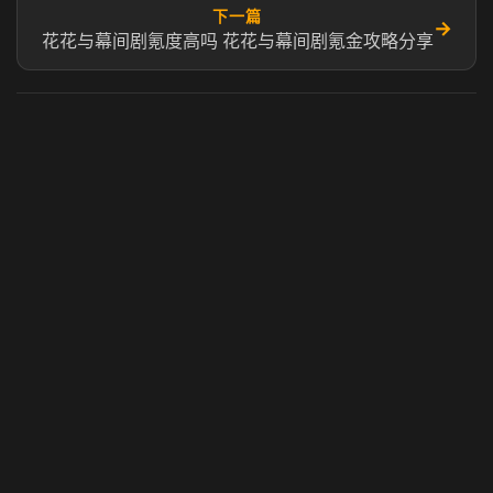
下一篇
→
花花与幕间剧氪度高吗 花花与幕间剧氪金攻略分享
虎牙奶瓶加速器
玩 Steam 用奶瓶 - 关键时刻奶你一口