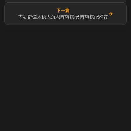
下一篇
→
古剑奇谭木语人沉君阵容搭配 阵容搭配推荐
虎牙奶瓶加速器
玩 Steam 用奶瓶 - 关键时刻奶你一口