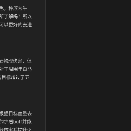
色，种族为牛
所了解吗？所以
可以更好的去进
基础物理伤害，但
对于周围年白马
击目标超过了五
根据目标血量去
护盾buff并能
部分伤害并提升火