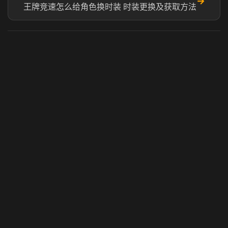
→
王牌竞速怎么给角色换时装 时装更换及获取方法
虎牙奶瓶加速器
玩 Steam 用奶瓶 - 关键时刻奶你一口
© 2025 虎牙奶瓶加速器|广州虎牙信息科技有限公司. 保留