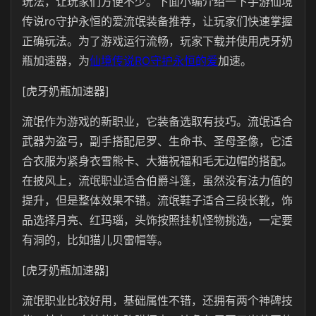
玩法，让玩家们方便不少。下面小编介绍一下手游仙境
传说ro守护永恒的爱流氓装备推荐，让玩家们快速掌握
正确玩法。为了游戏运行流畅，玩家下载并使用虎牙奶
瓶加速器，为
仙境传说RO守护永恒的爱
加速。
[虎牙奶瓶加速器]
流氓作为游戏的新职业，它装备选取有技巧。流氓适合
武器为盗弓，副手搭配尼罗、生命书、圣母圣像，它适
合衣服为紧身衣雪熊卡、大猫祝福和毛无边帽的搭配。
在披风上，流氓职业适合伯爵斗篷，虽然没有法力值的
提升，但是整体效果不错。流氓鞋子适合三段长靴，饰
品选择月亮、红玛瑙，头饰按照挂机怪物挑选，一定要
有洞的，比如猫儿贝雷帽等。
[虎牙奶瓶加速器]
流氓职业比较好用，基础属性不错，还拥有两个神碑技