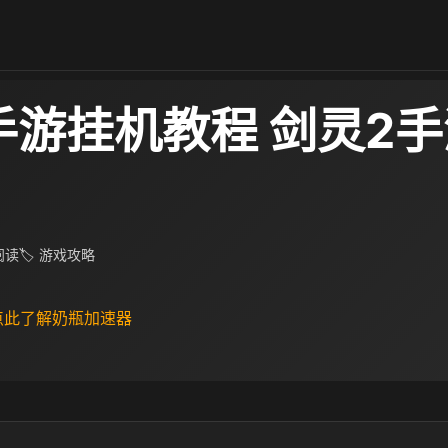
手游挂机教程 剑灵2
 阅读
🏷 游戏攻略
 点此了解奶瓶加速器