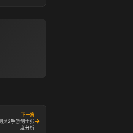
下一篇
→
剑灵2手游剑士强
度分析