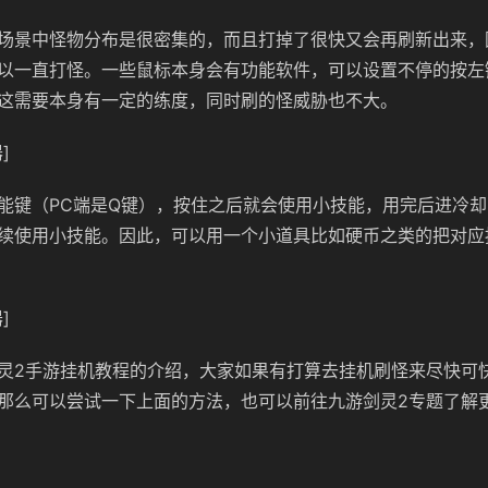
场景中怪物分布是很密集的，而且打掉了很快又会再刷新出来，
以一直打怪。一些鼠标本身会有功能软件，可以设置不停的按左
这需要本身有一定的练度，同时刷的怪威胁也不大。
]
能键（PC端是Q键），按住之后就会使用小技能，用完后进冷
续使用小技能。因此，可以用一个小道具比如硬币之类的把对应
]
灵2手游挂机教程的介绍，大家如果有打算去挂机刷怪来尽快可
那么可以尝试一下上面的方法，也可以前往九游剑灵2专题了解