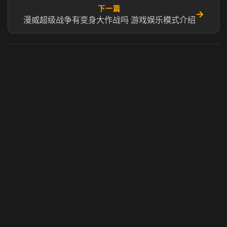
下一篇
→
漫威超级战争有变身大作战吗 游戏娱乐模式介绍
虎牙奶瓶加速器
玩 Steam 用奶瓶 - 关键时刻奶你一口