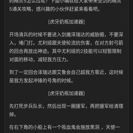
的精灵5怎么过呢？下面小编就给大家带来圣剑的精灵
5通关攻略，感兴趣的小伙伴赶紧来看看吧。
[虎牙奶瓶加速器]
开场清兵的时候不要进入剑魔泽瑞达的威胁圈，不要深
入，堵门打。尤利娅跟天使轮流抗伤害，在对方射弓箭
的回合再放出神迹。其中尤利娅的2技能可以短暂限制
对面的移动，减轻我方压力。
到了一定回合泽瑞达跟艾鲁会自己超我方靠近，这时候
是我方发起冲锋的号角的时候。
[虎牙奶瓶加速器]
先打死步兵队长，然后出现一圈援军，再把援军给清理
掉。
在右下角的小船上有一个吸血鬼会施放黑洞 ，天使一