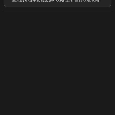
迷失的光扳手和残破的小刀哪里刷 道具获取攻略
虎牙奶瓶加速器
玩 Steam 用奶瓶 - 关键时刻奶你一口
© 2025 虎牙奶瓶加速器|广州虎牙信息科技有限公司. 保留
所有权利.