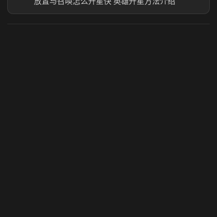
放置与召唤怎么升星快 英雄升星方法介绍
虎牙奶瓶加速器
玩 Steam 用奶瓶 - 关键时刻奶你一口
© 2025 虎牙奶瓶加速器|广州虎牙信息科技有限公司. 保留
所有权利.