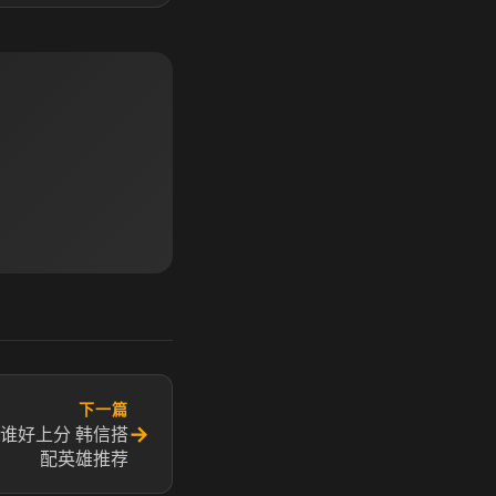
下一篇
→
配谁好上分 韩信搭
配英雄推荐