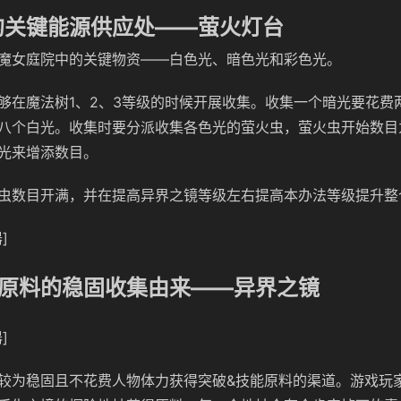
的关键能源供应处——萤火灯台
魔女庭院中的关键物资——白色光、暗色光和彩色光。
够在魔法树1、2、3等级的时候开展收集。收集一个暗光要花费
八个白光。收集时要分派收集各色光的萤火虫，萤火虫开始数目
光来增添数目。
虫数目开满，并在提高异界之镜等级左右提高本办法等级提升整
]
能原料的稳固收集由来——异界之镜
]
较为稳固且不花费人物体力获得突破&技能原料的渠道。游戏玩