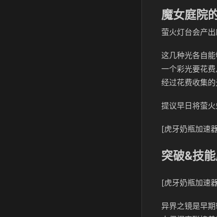
魔女庭院
萤火灯台会产出
这几种光各自能
一个彩光要花费
经过花费收集的
提议早日将萤火
[虎牙奶瓶加速器
突破&技
[虎牙奶瓶加速器
异界之镜是早期