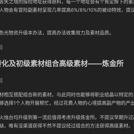
丢失之境的探险地址获得原料，每一个地址会有个肯定掉下的素
人物会有冒险副素材呈现几率提高6%/8%/10%的被动特效，提
色光物资升级本办法，提高办法收集效力及素材品质。
]
转化及初级素材组合高级素材——炼金所
]
材相互搭配组合新的素材，与此同时也能够将职业结晶以特定的
够选择1个人物开展帮忙，经过花费人物的心境提高副产物的产
火烛台均升级到第一流后值得考虑升级炼金所。不提议早期升过
缺，唯有没渠道获得不然不提议经过组合的方法获得高级素材。