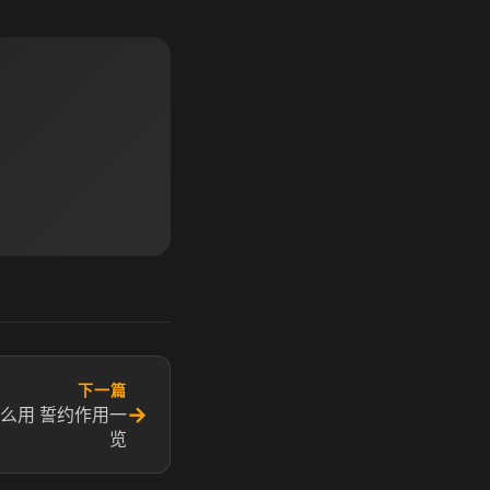
下一篇
→
么用 誓约作用一
览