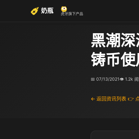
奶瓶
虎牙旗下产品
黑潮深
铸币使
📅 07/13/2021
👁 1.2k 
← 返回资讯列表
👉