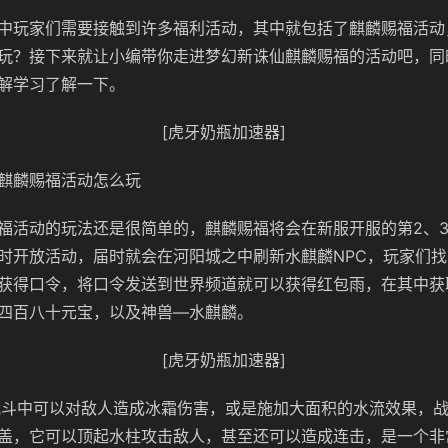
中玩家们需要接触到许多福利活动，其中就包括了麒麟赐福活动
玩？接下来就让小编带你走进梦幻新诛仙麒麟赐福的活动吧，同
解学习了解一下。
[虎牙奶瓶加速器]
麒麟赐福活动怎么玩
福活动的玩法还是很简单的，麒麟赐福将会在新服开服的第2、3
时开放活动，届时就会在河阳城之中刷新水麒麟NPC，玩家们
获得口令，将口令发送到世界频道就可以获得红包雨，在其中获
四百八十元宝，以及神兽—水麒麟。
[虎牙奶瓶加速器]
战斗中可以对敌人造成冰霜伤害，或是施加大面积的水流效果，
盖，它可以顶起水柱攻击敌人，甚至还可以造成连击，是一个非