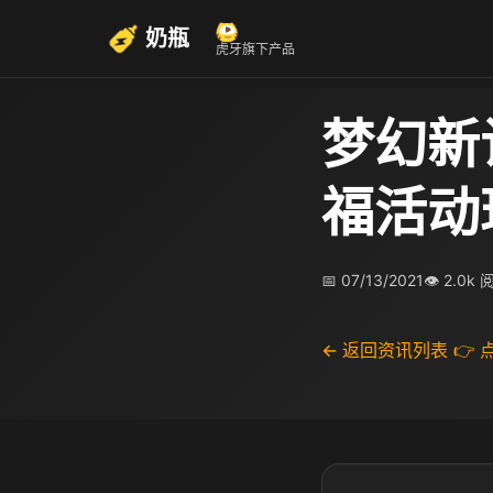
奶瓶
虎牙旗下产品
梦幻新
福活动
📅 07/13/2021
👁 2.0k
← 返回资讯列表
👉