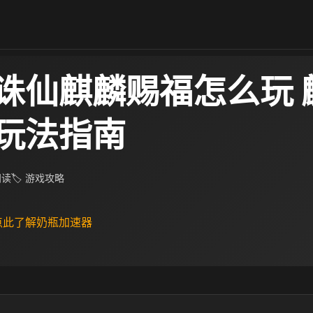
诛仙麒麟赐福怎么玩 
玩法指南
 阅读
🏷 游戏攻略
 点此了解奶瓶加速器