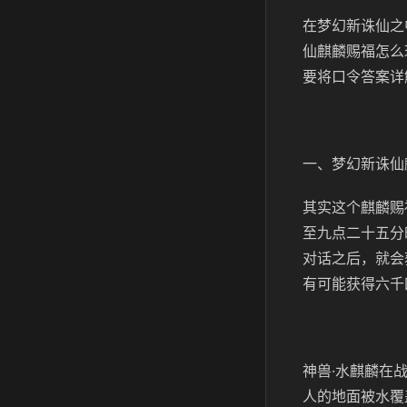
在梦幻新诛仙之
仙麒麟赐福怎么
要将口令答案详
一、梦幻新诛仙
其实这个麒麟赐
至九点二十五分
对话之后，就会
有可能获得六千
神兽·水麒麟在
人的地面被水覆