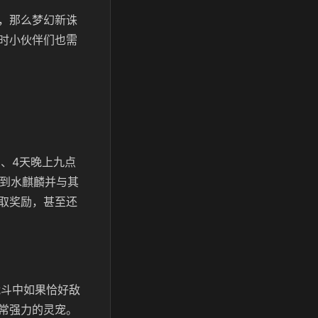
，那么梦幻新诛
时小伙伴们也需
、4天晚上九点
找到水麒麟并与其
取奖励，甚至还
战斗中如果恰好敌
常强力的灵宠。