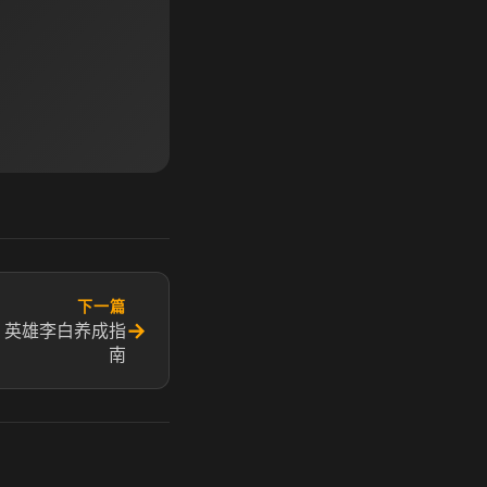
下一篇
→
 英雄李白养成指
南