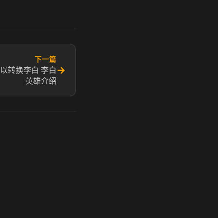
下一篇
→
以转换李白 李白
英雄介绍