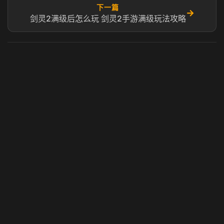
下一篇
→
剑灵2满级后怎么玩 剑灵2手游满级玩法攻略
虎牙奶瓶加速器
玩 Steam 用奶瓶 - 关键时刻奶你一口