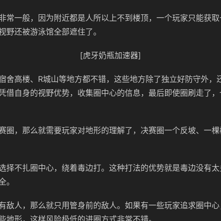
非常一般，因为附近都是人所以上不到楼顶，一个玩家只能获取
视野还被游泳馆全部遮住了。
[虎牙奶瓶加速器]
宿舍高楼、R城山等地方都不错，这些地方除了独立好防守外，
凭借自身的视野优势，收集圈中心的信息，最后即使圈刷走了，
赛圈，那么就需要玩家对地形的理解了，决赛圈一个反坡、一棵
选择不扎圈中心，绕着毒边打。这种打法的优势就是毒边没有太
全。
有敌人，那么就只用管身前的敌人。如果有一些玩家追求圈中心
些地形，这样风险极低的进圈方式非常不错。