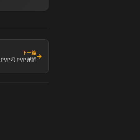
下一篇
→
VP吗 PVP详解