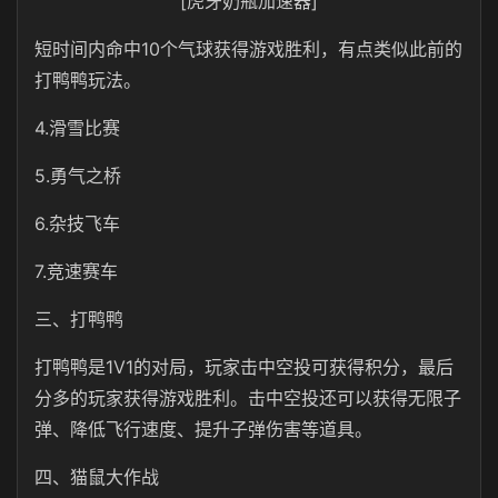
[虎牙奶瓶加速器]
短时间内命中10个气球获得游戏胜利，有点类似此前的
打鸭鸭玩法。
4.滑雪比赛
5.勇气之桥
6.杂技飞车
7.竞速赛车
三、打鸭鸭
打鸭鸭是1V1的对局，玩家击中空投可获得积分，最后
分多的玩家获得游戏胜利。击中空投还可以获得无限子
弹、降低飞行速度、提升子弹伤害等道具。
四、猫鼠大作战