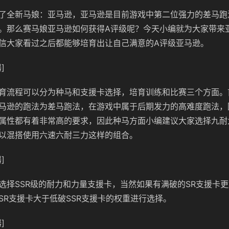
了全新马娘：亚马逊，亚马逊是目前游戏中第二位强力的差马跑
。那么赛马娘亚马逊如何获得A评级呢？今天小编就为大家带来
信大家看过之后都能够培育出让自己满意的A评级亚马逊。
]
育流程可以分为种马和支援卡选择，培育训练和比赛三个方面。
马逊的跑法为差马跑法，在游戏中属于后期发力的高难度跑法，
属性都有着非常高的要求，因此种马方面小编建议大家选择九耐
以混搭使用六速六耐三力这样的组合。
]
选择SSR级的耐力和力量支援卡，当然如果有满破的SR支援卡
SR支援卡大于低破SSR支援卡的权重进行选择。
]