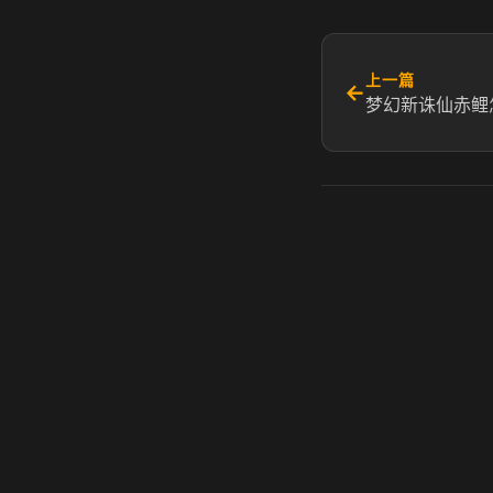
上一篇
←
梦幻新诛仙赤鲤