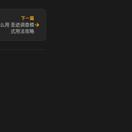
下一篇
→
么用 圣迹调查模
式用法攻略