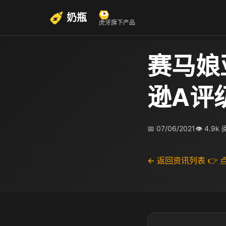
奶瓶
虎牙旗下产品
赛马娘
逊A评
📅 07/06/2021
👁 4.9k
← 返回资讯列表
👉