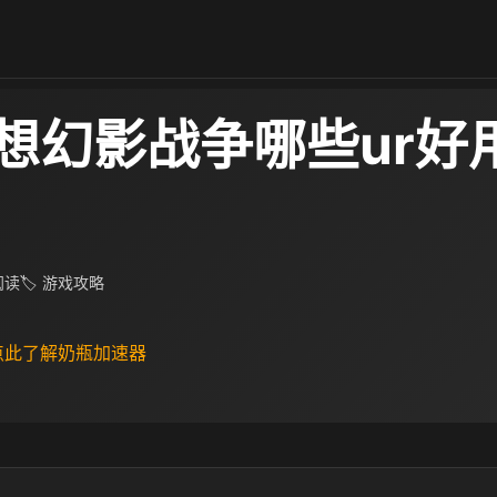
想幻影战争哪些ur好用
 阅读
🏷 游戏攻略
 点此了解奶瓶加速器