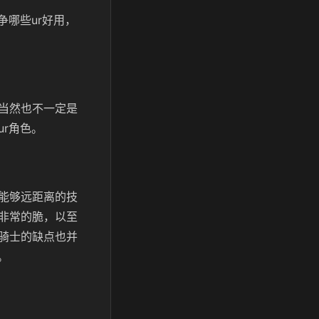
争哪些ur好用，
当然也不一定是
r角色。
能够远距离的技
非常的脆，以至
骑士的缺点也并
。