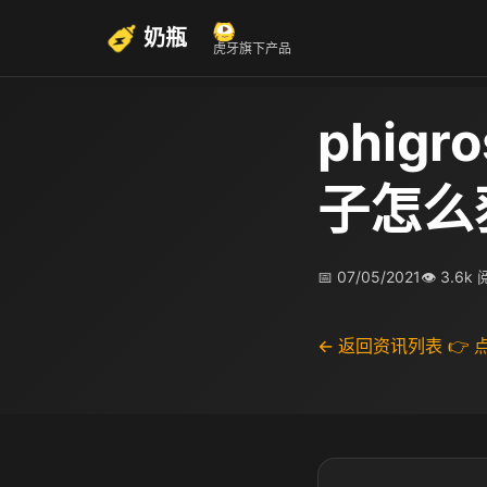
奶瓶
虎牙旗下产品
phig
子怎么
📅 07/05/2021
👁 3.6k
← 返回资讯列表
👉