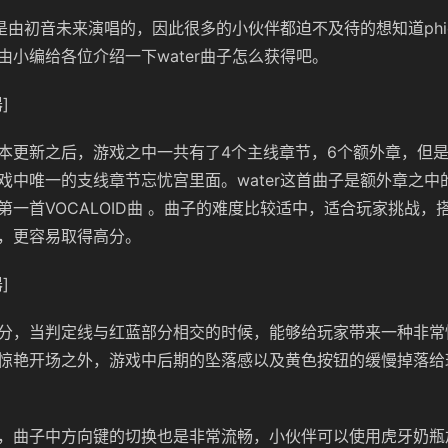
子是由初音未来演唱的，因此很多的小伙伴都迫不及待的想知道phigr
由小编给各位介绍一下water曲子怎么获得吧。
]
本更新之后，游戏之中一共有了4个主线章节，6个额外章，但是w
戏中唯一的支线章节忘忧宫里面。water这首曲子是额外章之中
第一首VOCALOID曲 。曲子的难度比较适中，适合玩家挑战，
，更容易取得高分。
]
分，当判定线与红蓝部分相交的时候，能够给玩家带来一种非常
惊艳开场之外，游戏中后期的坠落感以及黄色按钮的缓慢掉落给
，曲子中方向键的切换也是非常流畅，小伙伴可以使用虎牙奶瓶