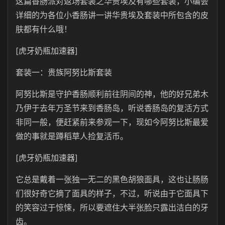
这篇香肠派对返场套装之华贵埃及有哪些套装，小编会
详细的为各位小香肠讲一讲华贵埃及套装中所包含的皮
肤都有什么哦！
[虎牙奶瓶加速器]
套装一：贵族阿努比斯套装
阿努比斯是守护香肠顺利前往阴间的神，他的好兄弟木
乃伊于去年万圣节来到香肠岛，听说香肠岛的复活方式
非同一般，便赶紧前来参观一下，现如今阿努比斯最爱
做的事就是蹲稻草人捡复活币。
[虎牙奶瓶加速器]
它总是戴着一张独一无二的黑色胡狼面具，这也让肠肠
们很好奇它摘了面具的样子，不过，听说由于它面具下
的笑容过于惊悚，所以要遮住大半张脸只露出洁白的牙
齿。