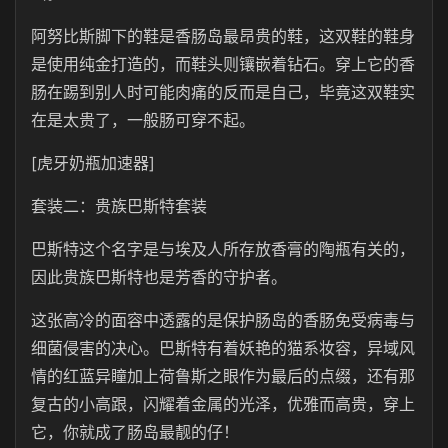
阿努比斯脚下的鞋是香肠岛最昂贵的鞋，这双鞋的鞋身
是使用纯金打造的，而鞋头则镶嵌着钻石。穿上它的香
肠在踢到别人时可能肉痛的反而是自己，毕竟这双鞋实
在是太贵了，一般肠可穿不起。
[虎牙奶瓶加速器]
套装二：贵族巴斯特套装
巴斯特这个名字是与埃及人所存放香膏的陶瓶有关的，
因此贵族巴斯特也是芳香的守护者。
这张高冷的面容中透露的是保护肠岛的香肠免受病毒与
细菌侵害的决心。巴斯特有着妖艳的猫系妆容，异域风
情的红蓝异瞳加上荷鲁斯之眼作为最后的点缀，还有那
复古的小高跟，闪耀着金属的光泽，优雅而高贵，穿上
它，你就成了肠岛最靓的仔！