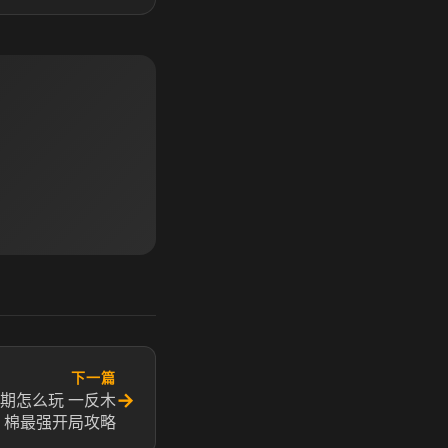
下一篇
→
期怎么玩 一反木
棉最强开局攻略