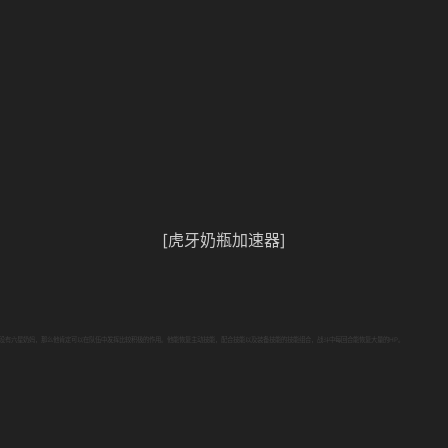
[虎牙奶瓶加速器]
没有六星奶妈，那么他肯定可以在队伍中发挥比较积极的作用。他能恢复主动技能，配合技能以及装备技能的技能组合，战斗中每回合能恢复大量的HP。