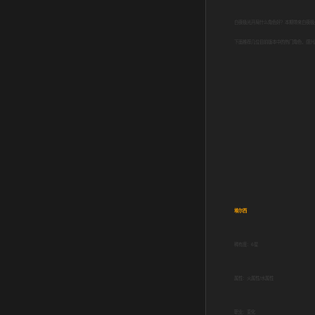
白夜极光开局什么角色好？本期带来白夜极
下面推荐几位目前版本中的热门角色，感兴
埃尔西
稀有度：6星
属性：火属性/水属性
职业：变化