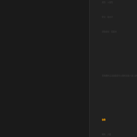
属性：火属性
职业：狙击手
获取途径：扭蛋池
里奥娜的主动技能是可以随机在敌人身上进
伽鲁
稀有：六星