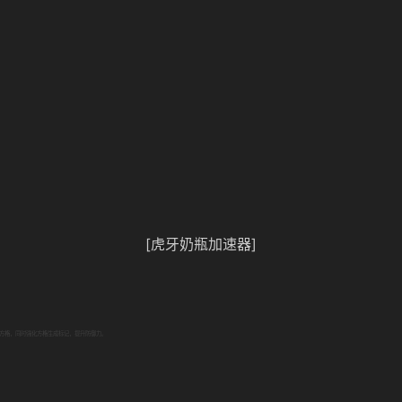
[虎牙奶瓶加速器]
方格，同时强化方格生成标记，提升防御力。