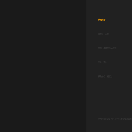
纳西利斯
稀有度：六星
属性：森林属性/水属性
职业：变化
获取途径：扭蛋池
纳西利斯能讲最近的四个火方格转变成森林