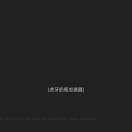
[虎牙奶瓶加速器]
方格，觉醒之后还可以提升至5个方格。主动技能有2个回合，森林方格的移动范围很大，总体来说是一位性价比很高的角色。