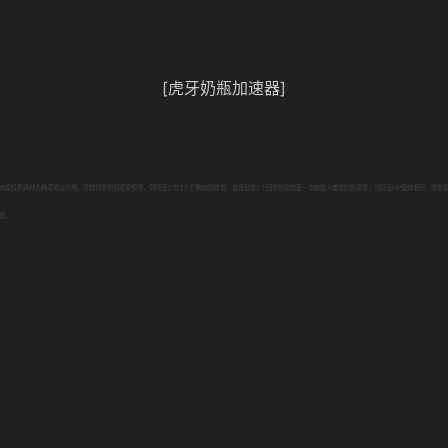
[虎牙奶瓶加速器]
水属性和森林方格变成火方格。连锁技能也很容易使用，周围至少有3个方格就能触发。装备技能3个回合就能恢复一次被敌人造成的伤害量，当队伍HP值越低时，恢复
灵。