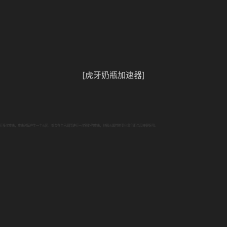
[虎牙奶瓶加速器]
行多次攻击，攻击时每产生一个火团，都会在自己周围进行一次额外的攻击，他和火属性的变化角色配合起来很好用。