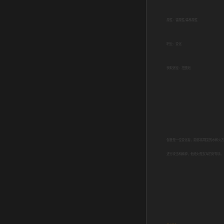
属性：雷属性/森林属性
职业：变化
获取途径：扭蛋池
伽鲁是一位变化者，能够将周围的水和火方
进行攻击和麻痹，他绝对是友军的好帮手。