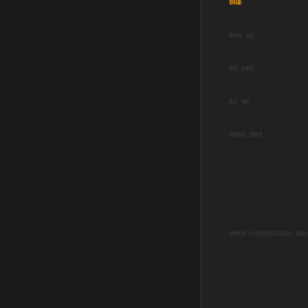
菲利斯
稀有度：五星
属性：水属性
职业：辅助
获取途径：扭蛋池
菲利斯是一位非常优秀的五星奶妈，如果你