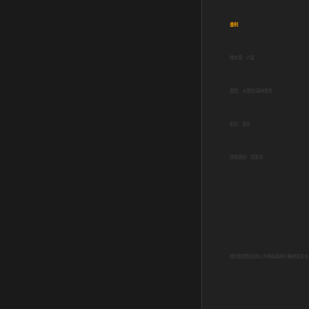
查利
稀有度：六星
属性：水属性/森林属性
职业：变化
获取途径：扭蛋池
查利能将附近的火方格和森林方格转变成水