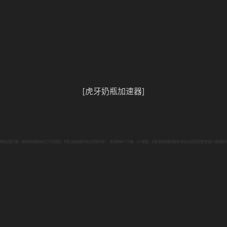
[虎牙奶瓶加速器]
格变成雷方格。该角色的基础攻击力不是很高，但是连锁技能的攻击范围非常广，能消耗掉5个方格，火力很猛。还能使用装备技能每3回合对连锁范围内的敌人造成额