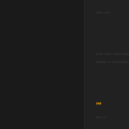
获取途径：扭蛋池
埃尔西是一位变化者，能够使用主动技能将
面表现都很棒，是一位适合初学者使用的光
里奥娜
稀有度：五星