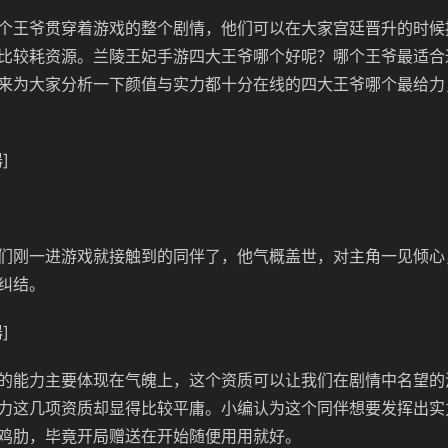
个王爷贯穿着游戏的整个剧情，他们可以在大家宫廷晋升的时候
比较耗资源。兰陵王妃手游四大王爷哪个好呢？哪个王爷最适合
来为大家分析一下颜值与实力都十分在线的四大王爷哪个最给力
]
们刚一进游戏就接触到的同伴了，他气概盖世，对主角一见倾心
纠结。
]
的能力主要体现在气魄上，这个资质可以让我们在剧情中名望的
力这几项资质却显得比较平庸。小编认为这个同伴想要发挥出实
鸡肋，毕竟开局赠送在开始随便用用就好。