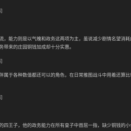
]
流，能力则是以气魄和政务这两项为主，虽说减少剧情名望消耗
务带来的庄园铜钱加成却十分实惠。
]
伴属于各种数值都还可以的角色，在日常推图战斗中用着还算比
]
的四王子，他的政务能力在所有皇子中首屈一指，缺少铜钱的小