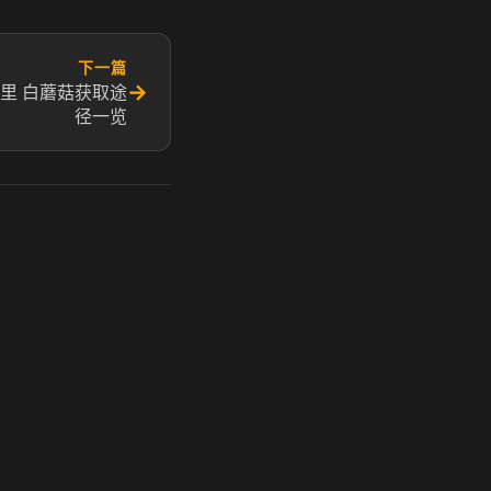
下一篇
→
里 白蘑菇获取途
径一览