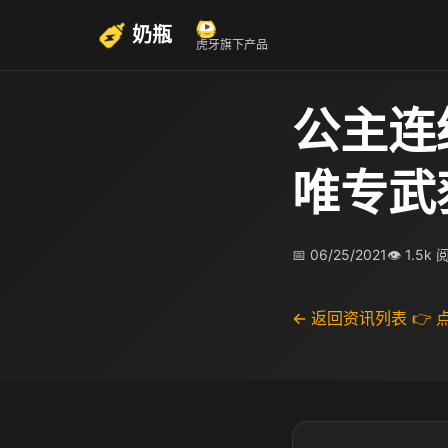
奶瓶
虎牙旗下产品
公主连
唯专武
📅 06/25/2021
👁 1.5k
← 返回资讯列表
👉