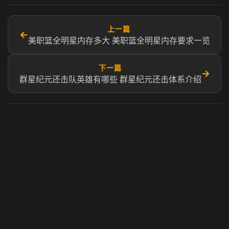
上一篇
←
美职篮全明星内存多大 美职篮全明星内存要求一览
下一篇
→
群星纪元还击队英雄有哪些 群星纪元还击体系介绍