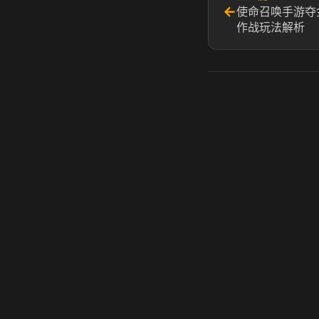
←
使命召唤手游夺
作战玩法解析
虎牙奶瓶加速器