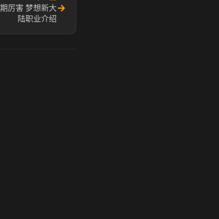
→
期厉害 梦想新大
陆职业介绍
玩 Steam 用奶瓶 - 关键时刻奶你一口
奶瓶加速器|广州虎牙信息科技有限公司. 保留所有权利.