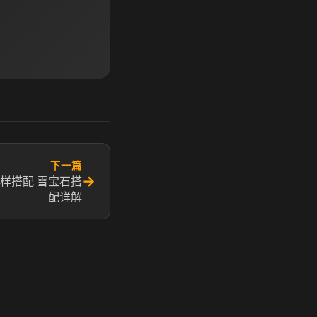
下一篇
→
样搭配 雪宝石搭
配详解