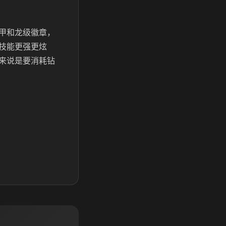
甲和龙级徽章，
技能更强更炫
来说是要消耗钻