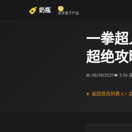
奶瓶
虎牙旗下产品
一拳超
超绝攻
📅 06/18/2021
👁 3.5k
← 返回资讯列表
👉