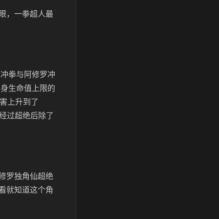
眼，一拳超人最
罗冲拳与阿修罗冲
自身生命值上限的
伤害上升到了
在经过超绝后除了
修罗独角仙超绝
看就知道这个角