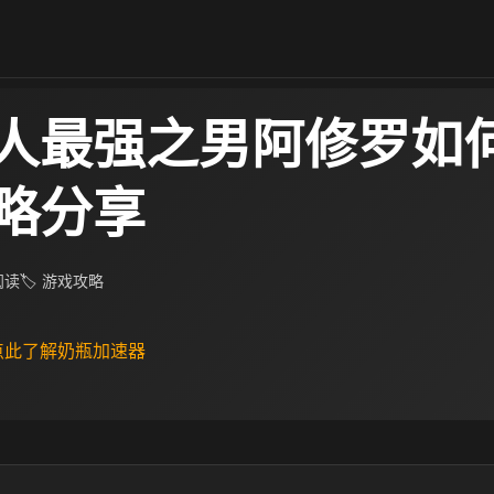
人最强之男阿修罗如
略分享
 阅读
🏷 游戏攻略
 点此了解奶瓶加速器