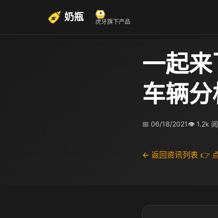
奶瓶
虎牙旗下产品
一起来
车辆分
📅 06/18/2021
👁 1.2k 
← 返回资讯列表
👉