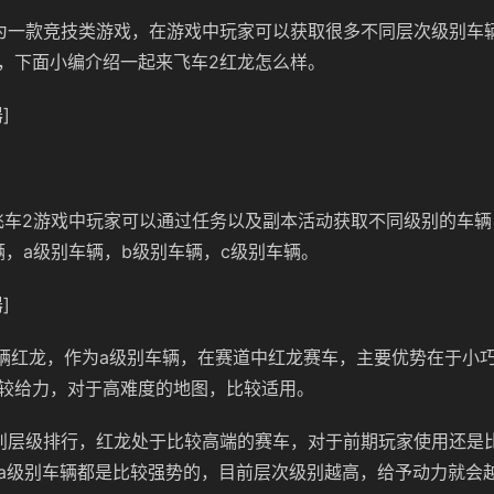
为一款竞技类游戏，在游戏中玩家可以获取很多不同层次级别车
，下面小编介绍一起来飞车2红龙怎么样。
]
飞车2游戏中玩家可以通过任务以及副本活动获取不同级别的车
辆，a级别车辆，b级别车辆，c级别车辆。
]
车辆红龙，作为a级别车辆，在赛道中红龙赛车，主要优势在于小
较给力，对于高难度的地图，比较适用。
别层级排行，红龙处于比较高端的赛车，对于前期玩家使用还是
a级别车辆都是比较强势的，目前层次级别越高，给予动力就会