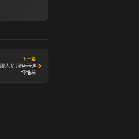
下一篇
→
服人多 服务器选
择推荐