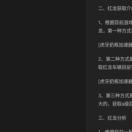
二、红龙获取介
1、根据目前游
龙，第一种方式
[虎牙奶瓶加速器
2、第二种方式
取红龙车辆目前
[虎牙奶瓶加速器
3、第三种方式
大的，获取a级
三、红龙分析