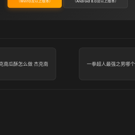
（Win10及以上版本）
（Android 8.0及以上版本）
克南瓜酥怎么做 杰克南
一拳超人最强之男哪个