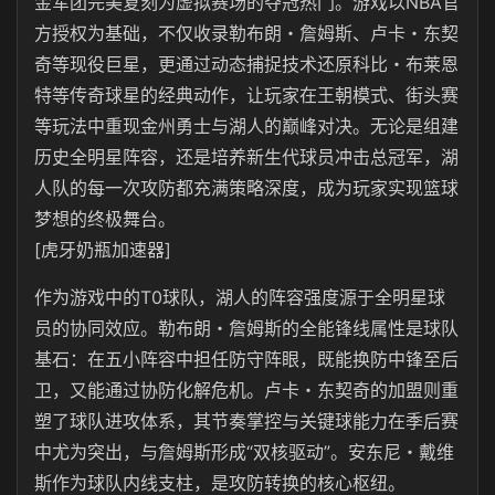
金军团完美复刻为虚拟赛场的夺冠热门。游戏以NBA官
方授权为基础，不仅收录勒布朗・詹姆斯、卢卡・东契
奇等现役巨星，更通过动态捕捉技术还原科比・布莱恩
特等传奇球星的经典动作，让玩家在王朝模式、街头赛
等玩法中重现金州勇士与湖人的巅峰对决。无论是组建
历史全明星阵容，还是培养新生代球员冲击总冠军，湖
人队的每一次攻防都充满策略深度，成为玩家实现篮球
梦想的终极舞台。
[虎牙奶瓶加速器]
作为游戏中的T0球队，湖人的阵容强度源于全明星球
员的协同效应。勒布朗・詹姆斯的全能锋线属性是球队
基石：在五小阵容中担任防守阵眼，既能换防中锋至后
卫，又能通过协防化解危机。卢卡・东契奇的加盟则重
塑了球队进攻体系，其节奏掌控与关键球能力在季后赛
中尤为突出，与詹姆斯形成“双核驱动”。安东尼・戴维
斯作为球队内线支柱，是攻防转换的核心枢纽。