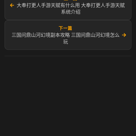
←
大奉打更人手游天赋有什么用 大奉打更人手游天赋
系统介绍
下一篇
→
三国问鼎山河幻境副本攻略 三国问鼎山河幻境怎么
玩