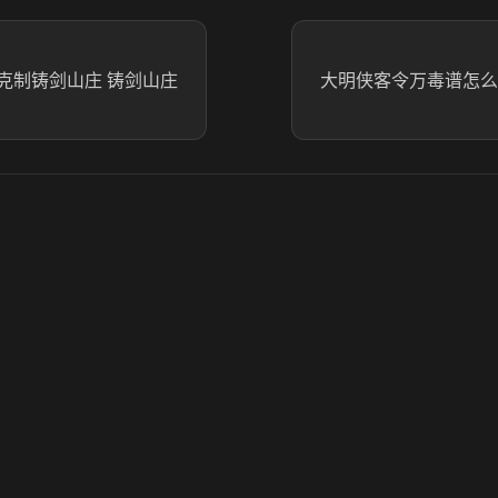
克制铸剑山庄 铸剑山庄
大明侠客令万毒谱怎么