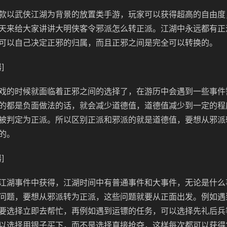
款以武侠江湖为背景的放置类手游，玩家可以获得超高的自由度
天来给大家讲讲大明侠客令邪派怎么转正派。江湖中永远都有正
可以自己决定正邪的归属，而且正邪之间是完全可以转换的。
]
戏的时候就面临着正邪之间的选择了，在游历中会遇到一些事件
的都是负面做法的话，就会减少道德值，道德值减少到一定的程
被判定为正派。所以区别正派和邪派的就是道德值，要想从邪派
的。
]
江湖事件中获得，江湖时间中有普通事件和大事件，无论是什么
问题，要想从邪派转为正派，这些问题就要从正面出发。例如遇
要选择立即去帮忙，再例如遇到运镖的任务，可以选择先礼后兵
以选择用银子买下，而不是选择直接抢夺，这样每次都可以获得