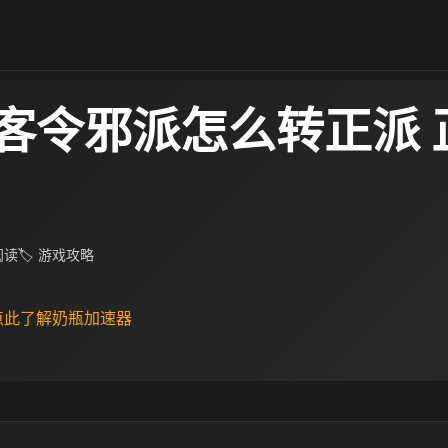
客令邪派怎么转正派 
 阅读
🏷 游戏攻略
 点此了解奶瓶加速器