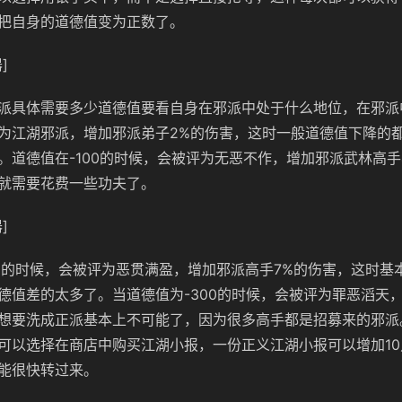
把自身的道德值变为正数了。
]
派具体需要多少道德值要看自身在邪派中处于什么地位，在邪派中
为江湖邪派，增加邪派弟子2%的伤害，这时一般道德值下降的
。道德值在-100的时候，会被评为无恶不作，增加邪派武林高手
就需要花费一些功夫了。
]
00的时候，会被评为恶贯满盈，增加邪派高手7%的伤害，这时基
德值差的太多了。当道德值为-300的时候，会被评为罪恶滔天，
想要洗成正派基本上不可能了，因为很多高手都是招募来的邪派
可以选择在商店中购买江湖小报，一份正义江湖小报可以增加1
能很快转过来。