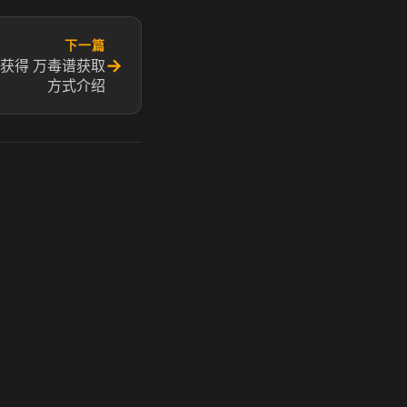
下一篇
→
获得 万毒谱获取
方式介绍