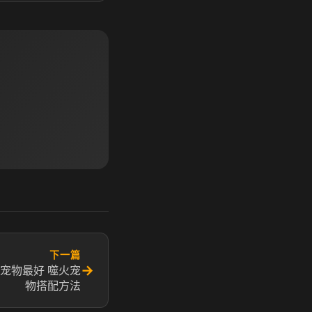
下一篇
→
宠物最好 噬火宠
物搭配方法