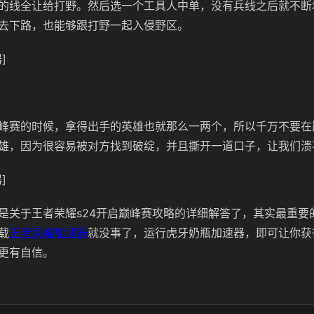
的线全让给打野。然后选一个工具人中单，没有兵线之后就不断
去下路，也能够跟打野一起入侵野区。
]
峰赛的时候，拿得出手的英雄也就那么一两个，所以千万不要在
雄，因为很容易被对方找到破绽，并且撕开一道口子，让我们溃
]
是关于王者荣耀s24开启巅峰赛攻略的详细解答了，其实最重要
载
王者荣耀加速器
就没事了，运行虎牙奶瓶加速器，即可让你获
更有自信。