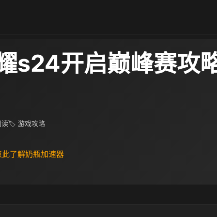
耀s24开启巅峰赛攻略
 阅读
🏷 游戏攻略
 点此了解奶瓶加速器