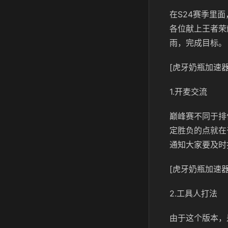
在S24赛季里
各位献上王者荣
雨，完成目标。
[虎牙奶瓶加速器
1.开麦交流
巅峰赛不同于排
定胜负的点就在
通知大家要及时
[虎牙奶瓶加速器
2.工具人打法
由于这个版本，