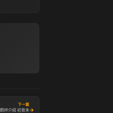
下一篇
→
羁绊介绍 初音未