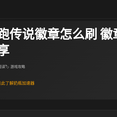
跑传说徽章怎么刷 徽
享
 阅读
🏷 游戏攻略
 点此了解奶瓶加速器