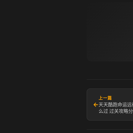
上一篇
←
天天酷跑命运远
么过 过关攻略