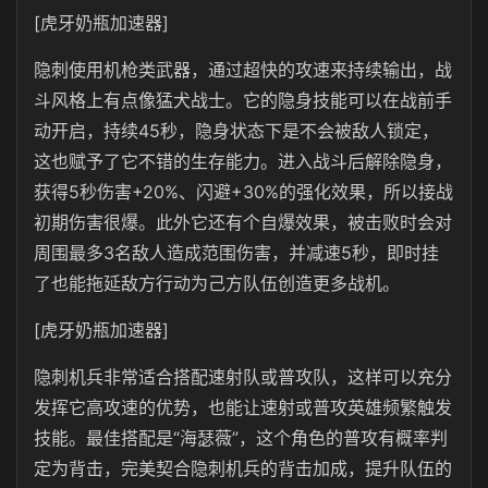
[虎牙奶瓶加速器]
隐刺使用机枪类武器，通过超快的攻速来持续输出，战
斗风格上有点像猛犬战士。它的隐身技能可以在战前手
动开启，持续45秒，隐身状态下是不会被敌人锁定，
这也赋予了它不错的生存能力。进入战斗后解除隐身，
获得5秒伤害+20%、闪避+30%的强化效果，所以接战
初期伤害很爆。此外它还有个自爆效果，被击败时会对
周围最多3名敌人造成范围伤害，并减速5秒，即时挂
了也能拖延敌方行动为己方队伍创造更多战机。
[虎牙奶瓶加速器]
隐刺机兵非常适合搭配速射队或普攻队，这样可以充分
发挥它高攻速的优势，也能让速射或普攻英雄频繁触发
技能。最佳搭配是“海瑟薇”，这个角色的普攻有概率判
定为背击，完美契合隐刺机兵的背击加成，提升队伍的