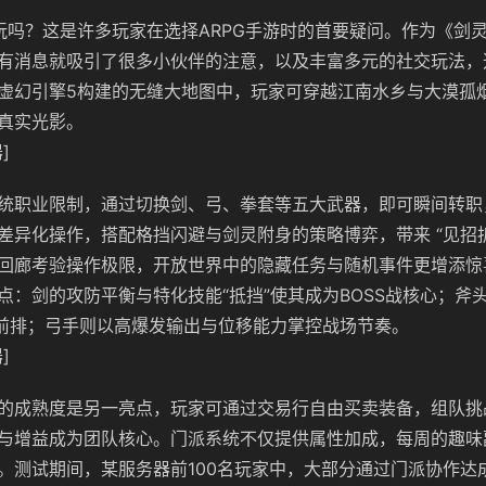
玩吗？这是许多玩家在选择ARPG手游时的首要疑问。作为《剑
有消息就吸引了很多小伙伴的注意，以及丰富多元的社交玩法，
虚幻引擎5构建的无缝大地图中，玩家可穿越江南水乡与大漠孤
真实光影。
]
统职业限制，通过切换剑、弓、拳套等五大武器，即可瞬间转职
差异化操作，搭配格挡闪避与剑灵附身的策略博弈，带来 “见招拆
回廊考验操作极限，开放世界中的隐藏任务与随机事件更增添惊
点：剑的攻防平衡与特化技能“抵挡”使其成为BOSS战核心；斧
居前排；弓手则以高爆发输出与位移能力掌控战场节奏。
]
的成熟度是另一亮点，玩家可通过交易行自由买卖装备，组队挑
与增益成为团队核心。门派系统不仅提供属性加成，每周的趣味
。测试期间，某服务器前100名玩家中，大部分通过门派协作达