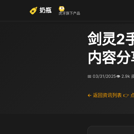
奶瓶
虎牙旗下产品
剑灵2
内容分
📅 03/31/2025
👁 2.9k
← 返回资讯列表
👉