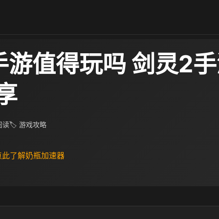
手游值得玩吗 剑灵2
享
 阅读
🏷 游戏攻略
 点此了解奶瓶加速器