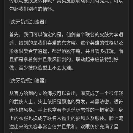
传联动皮肤怎么样呢？其实皮肤联动特别有亮点，可以
勾起我们别样的情怀。
[虎牙奶瓶加速器]
首先，我们可以确定的是，仙剑首个联名的皮肤为李逍
遥，给到的是我们喜爱的东方曜。这个英雄的性格以及
形象很契合李逍遥，都是洒脱不羁，并且嘴多好玩，而
且都是拿着剑并且乘风御剑的，联动起来应该特别好
做，至少技能造型上不会太难。
[虎牙奶瓶加速器]
从官方给到的立绘海报可以看出，曜变成了一个很年轻
的武侠人士，头上依旧是飘逸的秀发，乌黑浓密，很符
合传统风格。手上也拿着李逍遥标志性的一把宝剑，身
上的衣服也换成了联名人物里的披风以及服装。脸上流
溢出来的笑容非常自信并且柔和，双眼仿佛充满了星