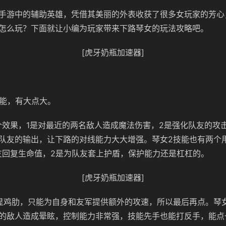
手游中的辅助英雄，凭借其美丽的外表收获了很多女玩家的芳心
怎么玩？下面就让小编为玩家带来下路琴女的玩法攻略吧。
[虎牙奶瓶加速器]
技能，有大点大。
个效果，1是对最近的两名敌人造成魔法伤害，2是强化队友的攻
队友的输出，让下路的对线能力大大增强。琴女2技能也有两个
友回复生命值，2是为队友套上护盾，保护能力还是杠杠的。
[虎牙奶瓶加速器]
显鸡肋，只能为自身和友军提供额外的攻速，所以最后再点。琴
的敌人造成晕眩，控制能力非常强，技能先手也能打反手，能点